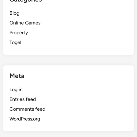
Blog
Online Games
Property
Togel
Meta
Log in
Entries feed
Comments feed
WordPress.org