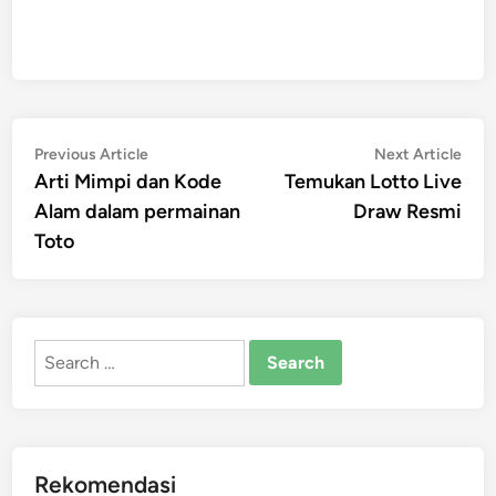
Post
Previous
Nex
Previous Article
Next Article
article:
artic
Arti Mimpi dan Kode
Temukan Lotto Live
navigation
Alam dalam permainan
Draw Resmi
Toto
Search
for:
Rekomendasi