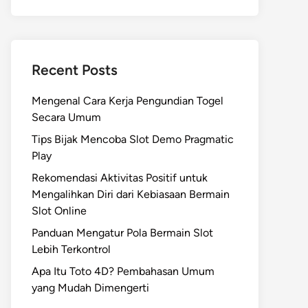
Recent Posts
Mengenal Cara Kerja Pengundian Togel
Secara Umum
Tips Bijak Mencoba Slot Demo Pragmatic
Play
Rekomendasi Aktivitas Positif untuk
Mengalihkan Diri dari Kebiasaan Bermain
Slot Online
Panduan Mengatur Pola Bermain Slot
Lebih Terkontrol
Apa Itu Toto 4D? Pembahasan Umum
yang Mudah Dimengerti