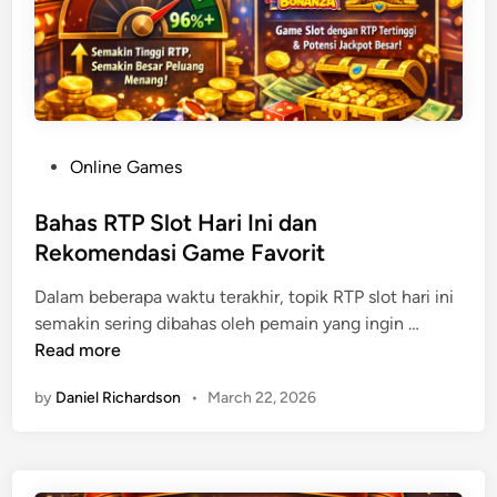
i
a
t
s
u
a
s
n
S
L
l
e
P
Online Games
o
n
o
t
g
s
Bahas RTP Slot Hari Ini dan
R
k
t
Rekomendasi Game Favorit
e
a
e
s
p
Dalam beberapa waktu terakhir, topik RTP slot hari ini
d
m
B
B
semakin sering dibahas oleh pemain yang ingin …
i
i
a
a
Read more
n
d
r
h
e
u
by
Daniel Richardson
•
March 22, 2026
a
n
s
g
R
a
T
n