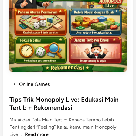
P
l
e
W
m
i
b
l
a
d
h
B
a
o
s
u
a
n
n
t
L
y
e
P
Online Games
S
n
o
h
g
s
Tips Trik Monopoly Live: Edukasi Main
o
k
t
Tertib + Rekomendasi
w
a
e
d
p
Mulai dari Pola Main Tertib: Kenapa Tempo Lebih
d
o
Penting dari “Feeling” Kalau kamu main Monopoly
i
w
T
Live, …
Read more
n