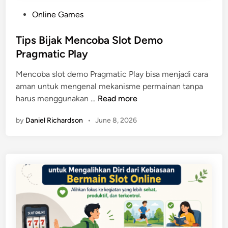
P
Online Games
o
s
Tips Bijak Mencoba Slot Demo
t
Pragmatic Play
e
Mencoba slot demo Pragmatic Play bisa menjadi cara
d
aman untuk mengenal mekanisme permainan tanpa
i
T
harus menggunakan …
Read more
n
i
by
Daniel Richardson
•
June 8, 2026
p
s
B
i
j
a
k
M
e