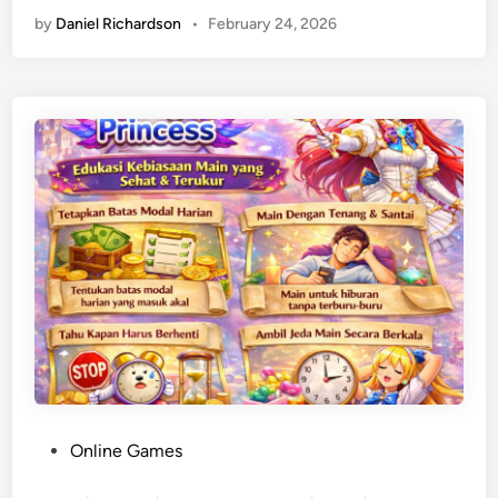
w
T
by
Daniel Richardson
•
February 24, 2026
e
r
e
i
t
k
B
+
o
R
n
e
a
k
n
o
z
m
a
e
:
n
P
d
e
a
m
s
b
i
a
M
P
Online Games
h
a
o
a
i