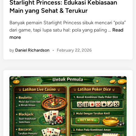
s
Starlight Princess: Edukasi Kebiasaan
s
n
t
Main yang Sehat & Terukur
a
A
e
n
m
Banyak pemain Starlight Princess sibuk mencari “pola”
d
P
a
S
dari game, tapi lupa satu hal: pola yang paling …
Read
i
r
n
t
more
n
a
a
k
by
Daniel Richardson
•
February 22, 2026
r
t
l
i
i
s
g
,
h
T
t
i
P
p
r
s
i
T
n
r
c
i
e
k