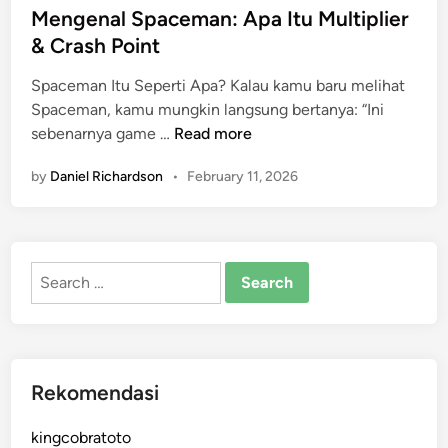
P
s
Mengenal Spaceman: Apa Itu Multiplier
t
e
t
& Crash Point
e
m
e
:
u
Spaceman Itu Seperti Apa? Kalau kamu baru melihat
d
A
l
Spaceman, kamu mungkin langsung bertanya: “Ini
i
r
a
M
sebenarnya game …
Read more
n
t
e
i
by
Daniel Richardson
•
February 11, 2026
n
A
g
n
e
g
n
k
Search
a
a
for:
l
d
S
a
p
n
a
C
Rekomendasi
c
a
e
r
kingcobratoto
m