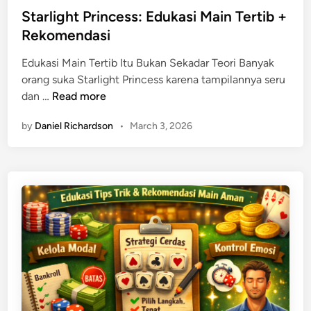
e
g
s
Starlight Princess: Edukasi Main Tertib +
:
k
t
Rekomendasi
E
a
e
d
p
Edukasi Main Tertib Itu Bukan Sekadar Teori Banyak
d
u
orang suka Starlight Princess karena tampilannya seru
i
k
S
dan …
Read more
n
a
t
s
by
Daniel Richardson
•
March 3, 2026
a
i
r
M
l
a
i
i
g
n
h
T
t
e
P
r
r
t
i
i
n
b