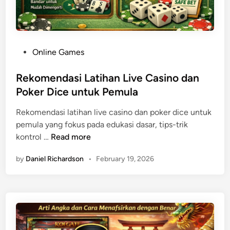
s
,
s
R
:
e
E
k
P
Online Games
d
o
o
u
m
s
Rekomendasi Latihan Live Casino dan
k
e
t
Poker Dice untuk Pemula
a
n
e
s
d
Rekomendasi latihan live casino dan poker dice untuk
d
i
a
pemula yang fokus pada edukasi dasar, tips-trik
i
K
s
R
kontrol …
Read more
n
e
i
e
b
by
Daniel Richardson
•
February 19, 2026
k
i
o
a
m
s
e
a
n
a
d
n