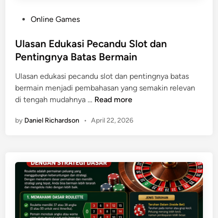
a
l
n
P
Online Games
a
D
o
B
i
s
Ulasan Edukasi Pecandu Slot dan
e
r
t
Pentingnya Batas Bermain
r
i
e
m
d
Ulasan edukasi pecandu slot dan pentingnya batas
d
a
a
bermain menjadi pembahasan yang semakin relevan
i
i
r
U
di tengah mudahnya …
Read more
n
n
i
l
S
K
by
Daniel Richardson
•
April 22, 2026
a
l
e
s
o
b
a
t
i
n
L
a
E
e
s
d
b
a
u
i
a
k
h
n
a