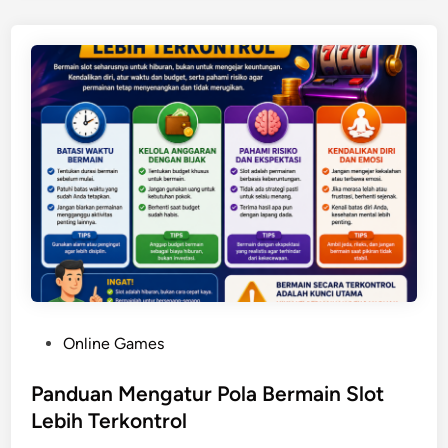
m
t
e
i
n
c
d
P
a
l
s
a
i
y
A
k
t
i
v
i
t
P
Online Games
a
o
s
s
Panduan Mengatur Pola Bermain Slot
P
t
Lebih Terkontrol
o
e
s