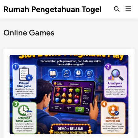
Skip
Rumah Pengetahuan Togel
Mai
to
Open
Men
Search
content
Online Games