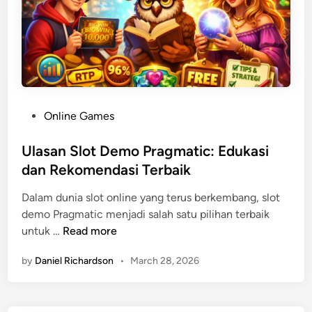
o
n
l
R
a
e
:
k
R
o
e
m
k
e
P
Online Games
o
n
o
m
d
s
Ulasan Slot Demo Pragmatic: Edukasi
e
a
t
dan Rekomendasi Terbaik
n
s
e
d
i
Dalam dunia slot online yang terus berkembang, slot
d
a
demo Pragmatic menjadi salah satu pilihan terbaik
i
s
U
untuk …
Read more
n
i
l
d
by
Daniel Richardson
•
March 28, 2026
a
a
s
n
a
B