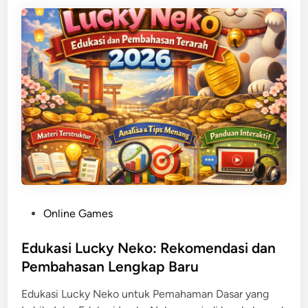
n
a
S
h
l
a
o
s
t
a
D
n
e
T
m
e
o
r
P
l
r
e
a
n
g
g
P
Online Games
m
k
o
a
a
s
Edukasi Lucky Neko: Rekomendasi dan
t
p
t
Pembahasan Lengkap Baru
i
e
c
Edukasi Lucky Neko untuk Pemahaman Dasar yang
d
: