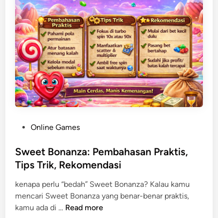
e
t
C
i
e
b
r
+
d
R
a
e
s
k
:
o
E
m
d
e
u
n
P
Online Games
k
d
o
a
a
s
Sweet Bonanza: Pembahasan Praktis,
s
s
t
Tips Trik, Rekomendasi
i
i
e
T
kenapa perlu “bedah” Sweet Bonanza? Kalau kamu
d
i
mencari Sweet Bonanza yang benar-benar praktis,
i
p
S
kamu ada di …
Read more
n
s