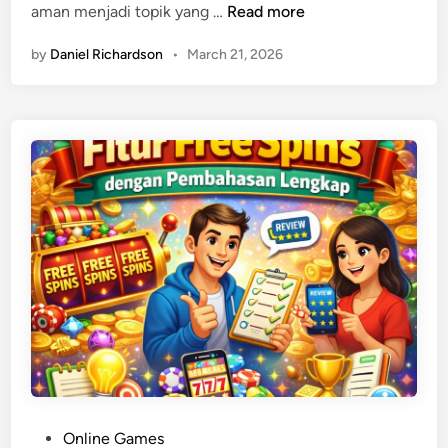
P
aman menjadi topik yang …
Read more
n
m
e
e
by
Daniel Richardson
•
March 21, 2026
m
n
b
d
a
a
h
s
a
i
s
G
a
a
n
m
S
e
e
F
j
a
a
v
r
o
a
r
h
i
S
t
P
Online Games
l