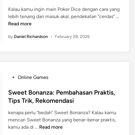
e
Kalau kamu ingin main Poker Dice dengan cara yang
d
P
lebih tenang dan masuk akal, pendekatan “cerdas” …
i
o
Read more
n
k
by
Daniel Richardson
•
February 28, 2026
e
r
D
i
c
e
P
Online Games
C
o
e
s
Sweet Bonanza: Pembahasan Praktis,
r
t
Tips Trik, Rekomendasi
d
e
a
kenapa perlu “bedah” Sweet Bonanza? Kalau kamu
d
s
mencari Sweet Bonanza yang benar-benar praktis,
i
:
S
kamu ada di …
Read more
n
E
w