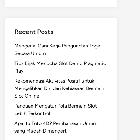
Recent Posts
Mengenal Cara Kerja Pengundian Togel
Secara Umum
Tips Bijak Mencoba Slot Demo Pragmatic
Play
Rekomendasi Aktivitas Positif untuk
Mengalihkan Diri dari Kebiasaan Bermain
Slot Online
Panduan Mengatur Pola Bermain Slot
Lebih Terkontrol
Apa Itu Toto 4D? Pembahasan Umum
yang Mudah Dimengerti