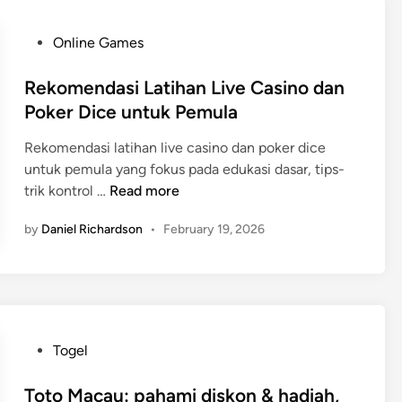
s
g
m
a
h
e
P
Online Games
n
t
n
o
P
P
d
s
Rekomendasi Latihan Live Casino dan
r
r
a
t
Poker Dice untuk Pemula
a
i
s
e
k
n
Rekomendasi latihan live casino dan poker dice
i
d
t
c
untuk pemula yang fokus pada edukasi dasar, tips-
M
i
i
e
R
trik kontrol …
Read more
a
n
s
s
e
i
,
s
by
Daniel Richardson
•
February 19, 2026
k
n
T
:
o
A
i
E
m
m
p
d
e
a
s
u
n
n
T
k
d
r
P
Togel
a
a
i
o
s
s
k
s
Toto Macau: pahami diskon & hadiah,
i