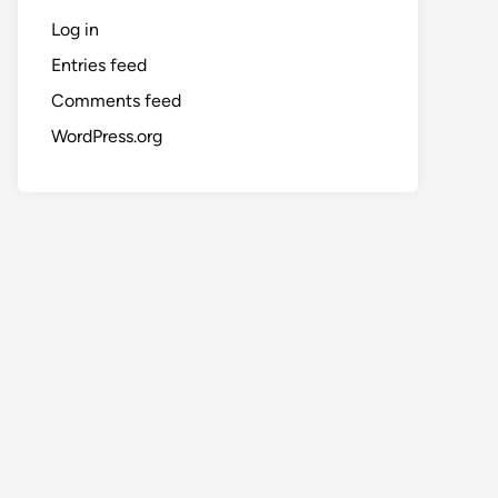
Log in
Entries feed
Comments feed
WordPress.org