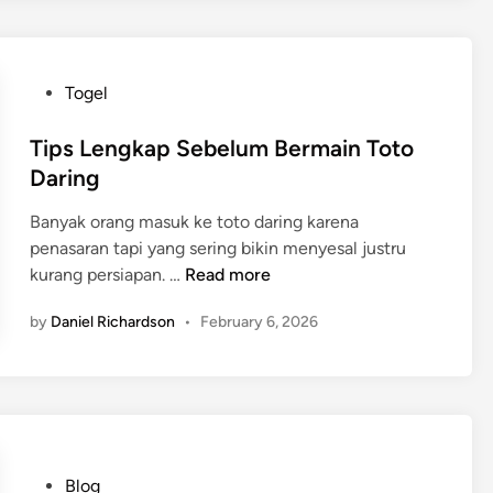
e
a
g
u
n
a
a
l
a
t
t
a
l
u
e
P
Togel
S
r
:
o
p
a
A
s
Tips Lengkap Sebelum Bermain Toto
a
n
r
t
Daring
c
d
t
e
e
e
i
Banyak orang masuk ke toto daring karena
d
m
n
A
penasaran tapi yang sering bikin menyesal justru
i
a
g
n
T
kurang persiapan. …
Read more
n
n
a
g
i
:
n
k
by
Daniel Richardson
•
February 6, 2026
p
A
t
a
s
p
e
d
L
a
l
a
e
I
i
n
n
t
t
C
g
u
i
a
P
k
Blog